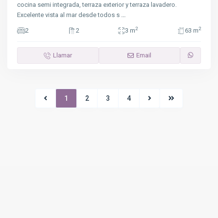
cocina semi integrada, terraza exterior y terraza lavadero.
Excelente vista al mar desde todos s
...
2
2
2
2
3 m
63 m
Llamar
Email
1
2
3
4