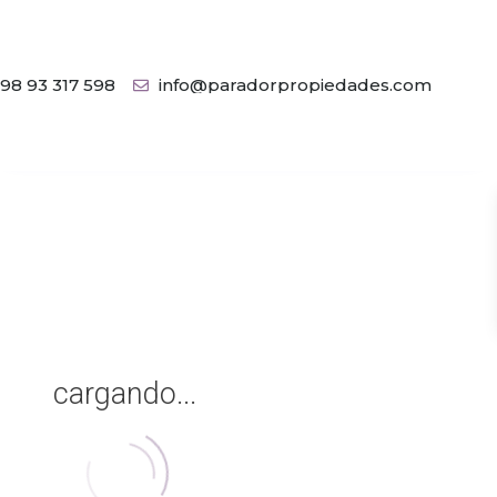
98 93 317 598
info@paradorpropiedades.com
Mi Ubicación
Pantalla completa
Anterior
Siguiente
cargando...