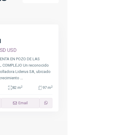
l
USD
USD
ENTA EN POZO DE LAS
L COMPLEJO Un reconocido
rolladora Liderus SA, ubicado
crecimiento
...
2
2
82 m
97 m
Email