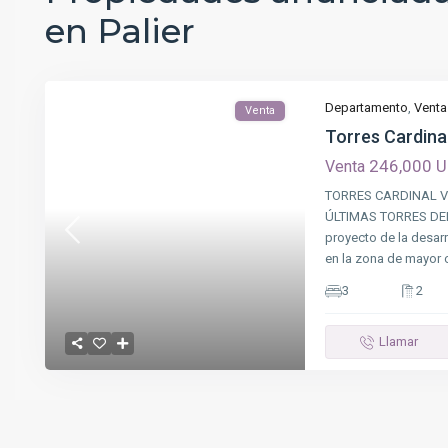
en Palier
Departamento
,
Venta
Venta
Torres Cardina
246,000 
Venta
TORRES CARDINAL V
ÚLTIMAS TORRES DE
proyecto de la desar
en la zona de mayor 
3
2
Llamar