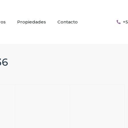
ros
Propiedades
Contacto
+5
36