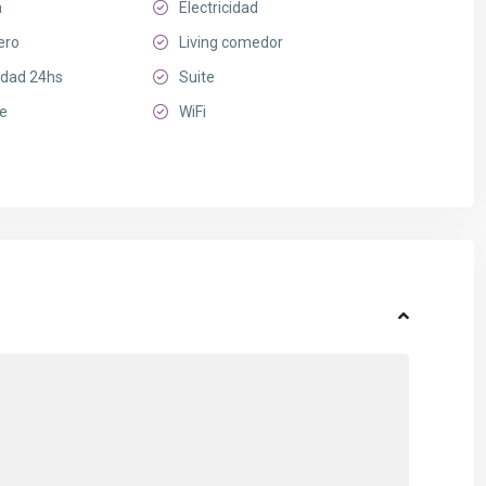
a
Electricidad
ero
Living comedor
idad 24hs
Suite
te
WiFi