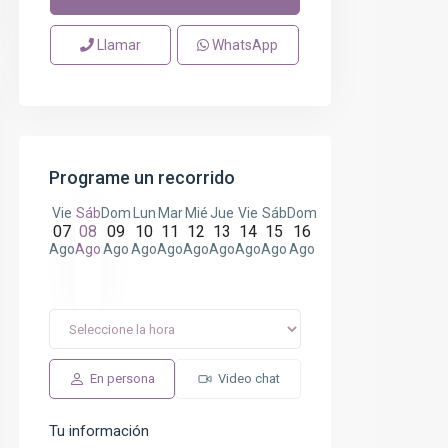
Llamar
WhatsApp
Programe un recorrido
Vie
Sáb
Dom
Lun
Mar
Mié
Jue
Vie
Sáb
Dom
07
08
09
10
11
12
13
14
15
16
Ago
Ago
Ago
Ago
Ago
Ago
Ago
Ago
Ago
Ago
En persona
Video chat
Tu información