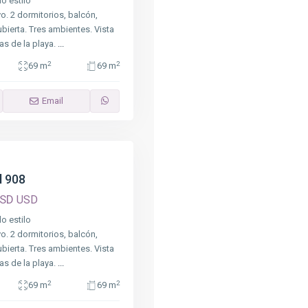
o estilo
. 2 dormitorios, balcón,
bierta. Tres ambientes. Vista
ras de la playa.
...
2
2
69 m
69 m
Email
l 908
USD
USD
o estilo
. 2 dormitorios, balcón,
bierta. Tres ambientes. Vista
ras de la playa.
...
2
2
69 m
69 m