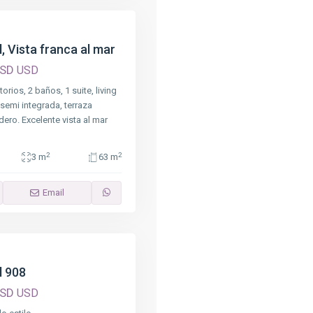
, Vista franca al mar
USD
USD
rios, 2 baños, 1 suite, living
emi integrada, terraza
adero. Excelente vista al mar
2
2
3 m
63 m
Email
l 908
USD
USD