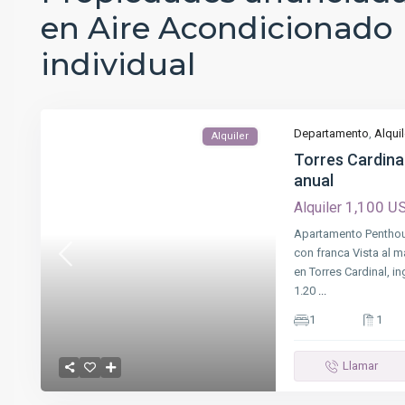
en Aire Acondicionado
individual
Departamento
,
Alquil
Alquiler
Torres Cardinal
anual
1,100 U
Alquiler
Apartamento Penthous
con franca Vista al ma
en Torres Cardinal, i
1.20
...
1
1
Llamar