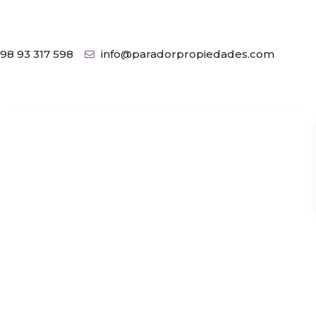
98 93 317 598
info@paradorpropiedades.com
Mi Ubicación
Pantalla completa
Anterior
Siguiente