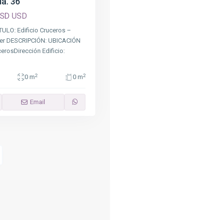
a. 36
USD
USD
ULO: Edificio Cruceros –
 1er DESCRIPCIÓN: UBICACIÓN
erosDirección Edificio:
2
2
0 m
0 m
Email