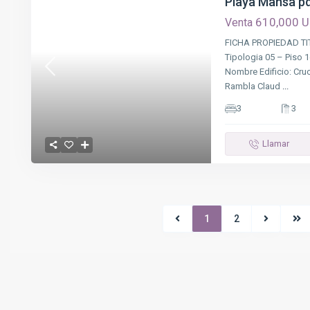
Playa Mansa pd
610,000 
Venta
FICHA PROPIEDAD TIT
Tipologia 05 – Piso
Nombre Edificio: Cruc
Rambla Claud
...
3
3
Llamar
1
2