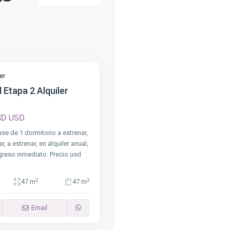
er
 Etapa 2 Alquiler
SD
USD
e de 1 dormitorio a estrenar,
r, a estrenar, en alquiler anual,
ngreso inmediato. Precio usd
2
2
47 m
47 m
Email