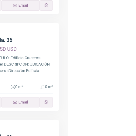
Email
a. 36
USD
USD
ULO: Edificio Cruceros –
 1er DESCRIPCIÓN: UBICACIÓN
erosDirección Edificio:
2
2
0 m
0 m
Email