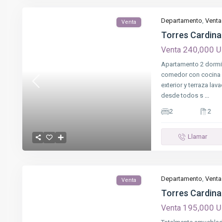
Departamento
,
Venta
Venta
Torres Cardinal
240,000 
Venta
Apartamento 2 dormito
comedor con cocina s
exterior y terraza lav
desde todos s
...
2
2
Llamar
Departamento
,
Venta
Venta
Torres Cardina
195,000 
Venta