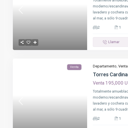
Totalmente amueblad
moderno/escandinavo
lavadero y cochera cu
al mar, a sólo 9 cuad
2
1
Llamar
Departamento
,
Venta
Venta
Torres Cardina
195,000 
Venta
Totalmente amueblad
moderno/escandinavo
lavadero y cochera cu
al mar, a sólo 9 cuad
2
1